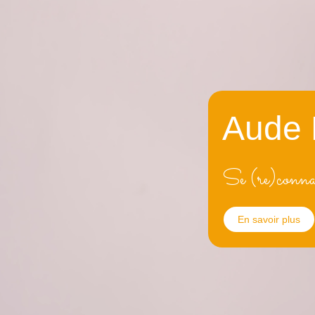
Aude 
Se (re)connaît
En savoir plus