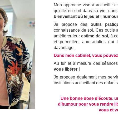
Mon approche vise à accueillir ch
qu'elle en soit dans sa vie, dan
bienveillant où le jeu et l'humou
Je propose des
outils pratiq
connaissance de soi. Ces outils a
améliorer leur
estime de soi,
à co
et permettent aux adultes qui
davantage.
Dans mon cabinet, vous pouvez
Au fur et à mesure des séance
vous libérer !
Je propose également mes servic
institutions accueillant des enfant
Une bonne dose d’écoute, u
d’humour pour vous rendre li
vous et v