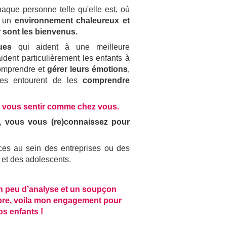
aque personne telle qu'elle est, où
s un
environnement chaleureux et
r sont les bienvenus.
ues
qui aident à une meilleure
ident particulièrement les enfants à
mprendre et
gérer leurs émotions
,
 les entourent de les
comprendre
 vous sentir comme chez vous.
s,
vous vous (re)connaissez pour
es au sein des entreprises ou des
s et des adolescents.
n peu d’analyse et un soupçon
bre, voila mon engagement pour
os enfants !