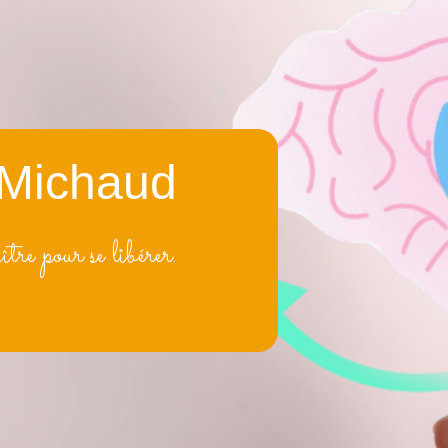
Michaud
re pour se libérer.